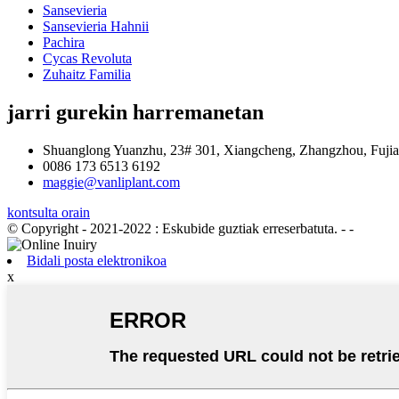
Sansevieria
Sansevieria Hahnii
Pachira
Cycas Revoluta
Zuhaitz Familia
jarri gurekin harremanetan
Shuanglong Yuanzhu, 23# 301, Xiangcheng, Zhangzhou, Fujia
0086 173 6513 6192
maggie@vanliplant.com
kontsulta orain
© Copyright - 2021-2022 : Eskubide guztiak erreserbatuta.
- -
Bidali posta elektronikoa
x