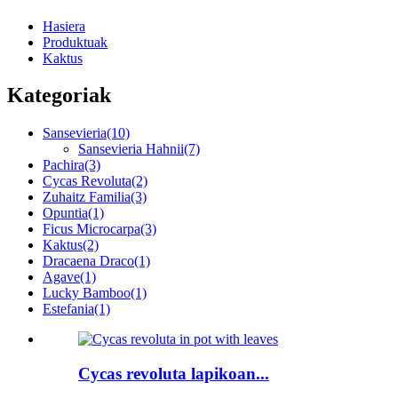
Hasiera
Produktuak
Kaktus
Kategoriak
Sansevieria
(10)
Sansevieria Hahnii
(7)
Pachira
(3)
Cycas Revoluta
(2)
Zuhaitz Familia
(3)
Opuntia
(1)
Ficus Microcarpa
(3)
Kaktus
(2)
Dracaena Draco
(1)
Agave
(1)
Lucky Bamboo
(1)
Estefania
(1)
Cycas revoluta lapikoan...