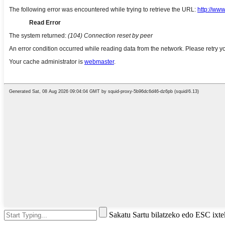
Sakatu Sartu bilatzeko edo ESC ixt