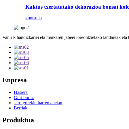
Kaktus txertatutako dekorazioa bonsai kol
kontsulta
Vanli-k handizkariei eta markaren jabeei loreontzietako landareak eta 
Enpresa
Hasiera
Guri buruz
Jarri gurekin harremanetan
Berriak
Produktua