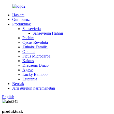
Hasiera
Guri buruz
Produktuak
Sansevieria
Sansevieria Hahnii
Pachira
Cycas Revoluta
Zuhaitz Familia
Opuntia
Ficus Microcarpa
Kaktus
Dracaena Draco
Agave
Lucky Bamboo
Estefania
Berriak
Jarri gurekin harremanetan
English
produktuak