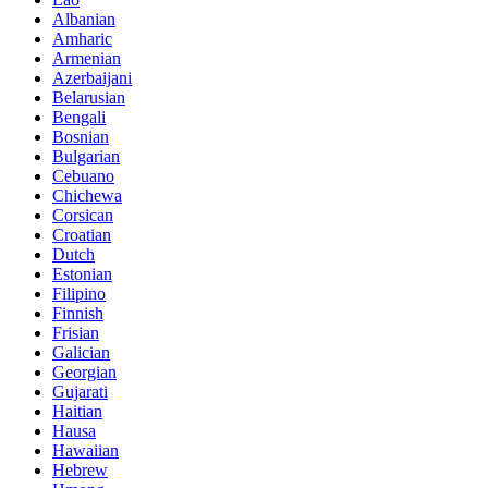
Albanian
Amharic
Armenian
Azerbaijani
Belarusian
Bengali
Bosnian
Bulgarian
Cebuano
Chichewa
Corsican
Croatian
Dutch
Estonian
Filipino
Finnish
Frisian
Galician
Georgian
Gujarati
Haitian
Hausa
Hawaiian
Hebrew