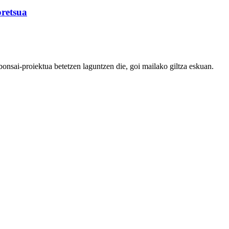
oretsua
bonsai-proiektua betetzen laguntzen die, goi mailako giltza eskuan.