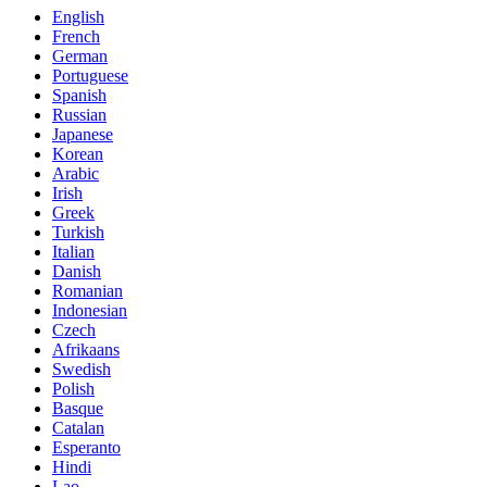
English
French
German
Portuguese
Spanish
Russian
Japanese
Korean
Arabic
Irish
Greek
Turkish
Italian
Danish
Romanian
Indonesian
Czech
Afrikaans
Swedish
Polish
Basque
Catalan
Esperanto
Hindi
Lao