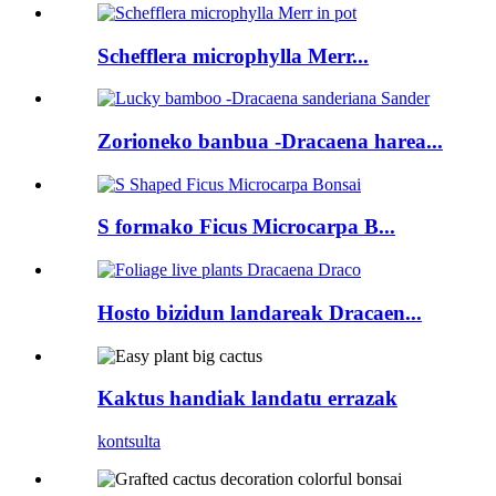
Schefflera microphylla Merr...
Zorioneko banbua -Dracaena harea...
S formako Ficus Microcarpa B...
Hosto bizidun landareak Dracaen...
Kaktus handiak landatu errazak
kontsulta